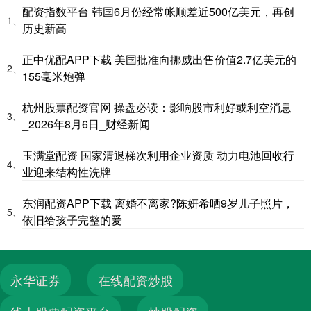
配资指数平台 韩国6月份经常帐顺差近500亿美元，再创
1、
历史新高
正中优配APP下载 美国批准向挪威出售价值2.7亿美元的
2、
155毫米炮弹
杭州股票配资官网 操盘必读：影响股市利好或利空消息
3、
_2026年8月6日_财经新闻
玉满堂配资 国家清退梯次利用企业资质 动力电池回收行
4、
业迎来结构性洗牌
东润配资APP下载 离婚不离家?陈妍希晒9岁儿子照片，
5、
依旧给孩子完整的爱
永华证券
在线配资炒股