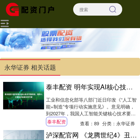
永华证券 相关话题
泰丰配资 明年实现AI核心技术可靠供给，现存人工智能企业超五百万家
工业和信息化部等八部门近日印发《“人工智
能+制造”专项行动实施意见》。意见明确，
到2027年，我国人工智能关键核心技术要达
成安全可靠供给，产业规模与赋能水平稳
泰丰配资
查看：
89
分类：
永华证券
居....
泸深配官网 《龙腾世纪4》丑女队友被AI改成美女 更吸引人了