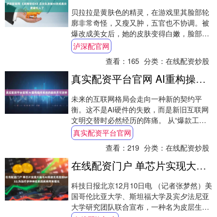
贝拉拉是黄肤色的精灵，在游戏里其脸部轮
廓非常奇怪，又瘦又肿，五官也不协调。被
爆改成美女后，她的皮肤变得白嫩，脸部比
例也更协调，面容更甜美。 其他改图：....
泸深配官网
查看：
165
分类：
在线配资炒股
真实配资平台官网 AI重构操作系统的趋势不可逆转
未来的互联网格局会走向一种新的契约平
衡。这不是AI硬件的失败，而是新旧互联网
文明交替时必然经历的阵痛。 从“爆款工程
机”到“风控重点对象”，豆包手机助手只用了
真实配资平台官网
几....
查看：
219
分类：
在线配资炒股
在线配资门户 单芯片实现大脑与AI高速无线连接&#32;为治疗多种神经系统疾病带来曙光
科技日报北京12月10日电 （记者张梦然）美
国哥伦比亚大学、斯坦福大学及宾夕法尼亚
大学研究团队联合宣布，一种名为皮层生物