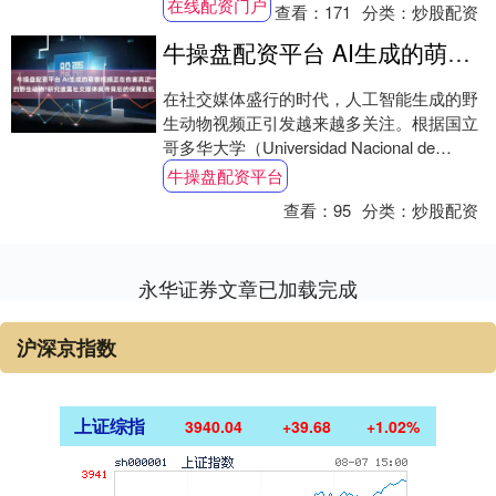
界面系统（BISC）的全新脑机接口已经问....
在线配资门户
查看：
171
分类：
炒股配资
牛操盘配资平台 AI生成的萌兽视频正在伤害真正的野生动物?研究披露社交媒体疯传背后的保育危机
在社交媒体盛行的时代，人工智能生成的野
生动物视频正引发越来越多关注。根据国立
哥多华大学（Universidad Nacional de
Córdoba）的研究，....
牛操盘配资平台
查看：
95
分类：
炒股配资
永华证券文章已加载完成
沪深京指数
上证综指
3940.04
+39.68
+1.02%