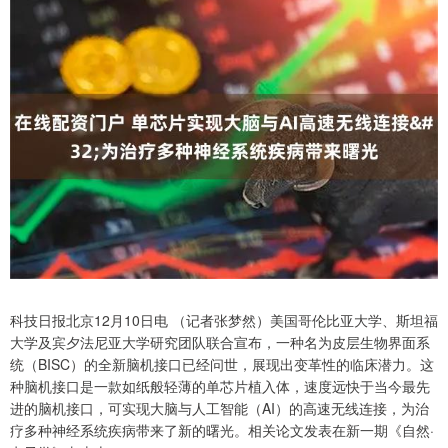
科技日报北京12月10日电 （记者张梦然）美国哥伦比亚大学、斯坦福
大学及宾夕法尼亚大学研究团队联合宣布，一种名为皮层生物界面系
统（BISC）的全新脑机接口已经问世，展现出变革性的临床潜力。这
种脑机接口是一款如纸般轻薄的单芯片植入体，速度远快于当今最先
进的脑机接口，可实现大脑与人工智能（AI）的高速无线连接，为治
疗多种神经系统疾病带来了新的曙光。相关论文发表在新一期《自然·