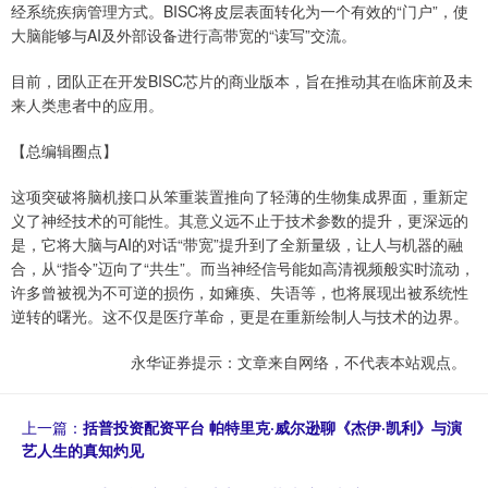
经系统疾病管理方式。BISC将皮层表面转化为一个有效的“门户”，使
大脑能够与AI及外部设备进行高带宽的“读写”交流。
目前，团队正在开发BISC芯片的商业版本，旨在推动其在临床前及未
来人类患者中的应用。
【总编辑圈点】
这项突破将脑机接口从笨重装置推向了轻薄的生物集成界面，重新定
义了神经技术的可能性。其意义远不止于技术参数的提升，更深远的
是，它将大脑与AI的对话“带宽”提升到了全新量级，让人与机器的融
合，从“指令”迈向了“共生”。而当神经信号能如高清视频般实时流动，
许多曾被视为不可逆的损伤，如瘫痪、失语等，也将展现出被系统性
逆转的曙光。这不仅是医疗革命，更是在重新绘制人与技术的边界。
永华证券提示：文章来自网络，不代表本站观点。
上一篇：
括普投资配资平台 帕特里克·威尔逊聊《杰伊·凯利》与演
艺人生的真知灼见