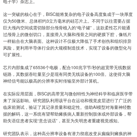
电子学》杂志上。
这一突破的核心在于，BISC能将复杂的电子设备高度集成于一块厚度
仅为50微米、总体积约3立方毫米的硅芯片上。不同于以往需要占据
巨大颅内空间或需切除部分颅骨植入的“电子罐”，这款柔性芯片能通
过颅骨上的微创切口，直接滑入大脑和颅骨之间的硬膜下腔，像纸片
一样贴合在大脑表面。这种设计不仅极大降低了手术创伤和组织排异
风险，更利用半导体行业的大规模制造技术，实现了设备的微型化与
可扩展性。
芯片内部集成了65536个电极，配合100兆字节/秒的超宽带无线数据
链路，其数据吞吐量至少是现有同类无线设备的100倍。这使得大脑
神经信号能以极高的分辨率实时传输至外部计算机。
在实际应用层面，BISC的高带宽与微创特性为神经科学和临床医学带
来了深远影响。研究团队利用该平台在运动和视觉皮层进行了广泛的
临床前测试，验证了其记录质量和稳定性。借助AI模型对海量神经数
据的解码，这一系统有望帮助瘫痪病人重新控制肢体或外部设备，帮
助失语症患者实现“意念说话”，甚至为失明患者重建视觉感知。
研究团队表示，这种高分辨率设备有潜力彻底改变从癫痫到瘫痪的神