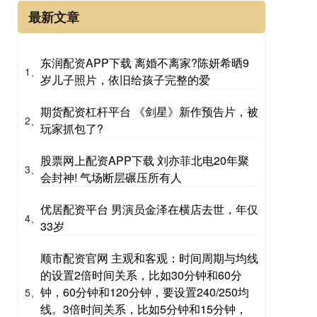
最新文章
东润配资APP下载 离婚不离家?陈妍希晒9
1、
岁儿子照片，依旧给孩子完整的爱
期货配资杠杆平台 《剑星》新作预告片，被
2、
玩家抓包了?
股票网上配资APP下载 刘亦菲北电20年聚
3、
会封神! 气场断层碾压所有人
优居配资平台 男演员金泽在横店去世，年仅
4、
33岁
顺市配资官网 主观和客观：时间周期与均线
的设置2倍时间关系，比如30分钟和60分
钟，60分钟和120分钟，要设置240/250均
5、
线。3倍时间关系，比如5分钟和15分钟，