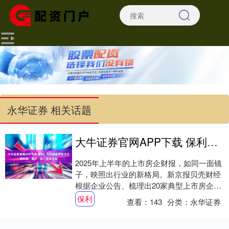
永华证券 相关话题
大牛证券官网APP下载 保利、万科稳居营收千亿俱乐部，首开、滨江增速领跑
2025年上半年的上市房企财报，如同一面镜
子，映照出行业的新格局。新京报贝壳财经
根据企业公告、梳理出20家典型上市房企营
收数据发现，行业仍处于深度调整期，企业
保利
查看：
143
分类：
永华证券
间....