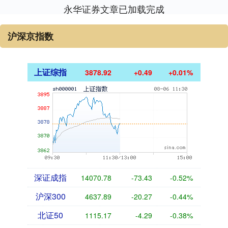
永华证券文章已加载完成
沪深京指数
上证综指
3878.92
+0.49
+0.01%
深证成指
14070.78
-73.43
-0.52%
沪深300
4637.89
-20.27
-0.44%
北证50
1115.17
-4.29
-0.38%