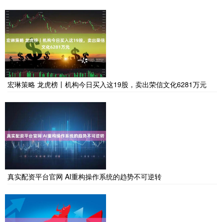
宏琳策略 龙虎榜丨机构今日买入这19股，卖出荣信文化6281万元
真实配资平台官网 AI重构操作系统的趋势不可逆转