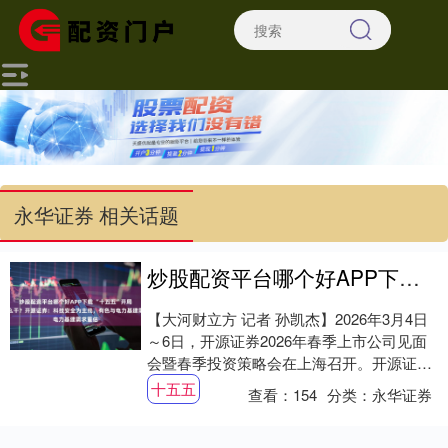
永华证券 相关话题
炒股配资平台哪个好APP下载 “十五五”开局之年怎么干？开源证券：科技安全为主线，有色与电力基建需求重估
【大河财立方 记者 孙凯杰】2026年3月4日
～6日，开源证券2026年春季上市公司见面
会暨春季投资策略会在上海召开。开源证券
研究团队携手专家学者、行业领袖、上....
十五五
查看：
154
分类：
永华证券