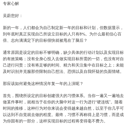
专家心解
吴蔚您好：
新的一年，人们都会为自己制定新一年的目标和计划，但数据显示，
到年底时真正实现自己所设立目标的人只有8%。为什么最初信心百
倍、志向满满定下的目标很快就被甩在了脑后？
通常原因是设定的目标不够明确，缺少具体的行动计划以及实现目标
的有效策略；没有全身心投入去做实现目标所需的一切，也没有对自
己进行问责；没有将足够的时间、精力和关注集中在目标之上；未能
及时识别并克服那些限制自己想法、恐惧以及自我怀疑的负面情绪。
那应该如何避免这种情况年复一年的上演呢？
首先，围绕所设定的目标创建强大的习惯体系。当你一遍又一遍地去
做某件事时，就相当于在你的大脑中对这一行为进行“硬连线”。随着
时间的推移，这种行为对你来说会变得越来越自然，以至于你几乎可
以达到不自觉就去做的程度。最终，习惯不再称得上是习惯，而是成
为你固有的一部分，这样实现目标的过程将变得毫不费力。