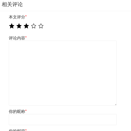
相关评论
本文评分
*
评论内容
*
你的昵称
*
你的邮箱
*