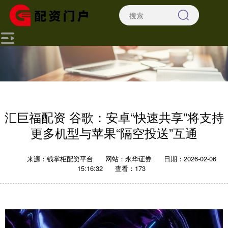
汇巨福配资 谷歌：安卓“快速共享”将支持
更多机型与苹果“隔空投送”互通
来源：钱掌柜配资平台
网站：永华证券
日期：2026-02-06
15:16:32
查看：173