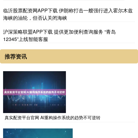
临沂股票配资网APP下载 伊朗称打击一艘强行进入霍尔木兹
海峡的油轮，但否认关闭海峡
沪深策略联盟APP下载 提供更加便利查询服务 “青岛
12345”上线智能客服
推荐资讯
真实配资平台官网 AI重构操作系统的趋势不可逆转