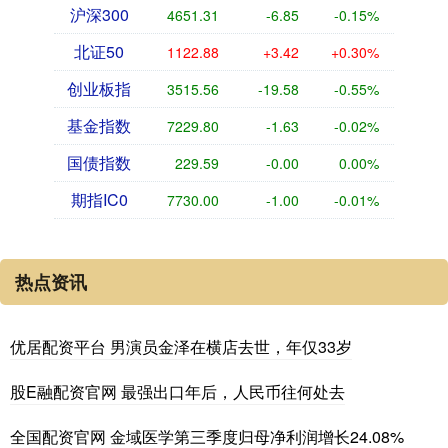
沪深300
4651.31
-6.85
-0.15%
北证50
1122.88
+3.42
+0.30%
创业板指
3515.56
-19.58
-0.55%
基金指数
7229.80
-1.63
-0.02%
国债指数
229.59
-0.00
0.00%
期指IC0
7730.00
-1.00
-0.01%
热点资讯
优居配资平台 男演员金泽在横店去世，年仅33岁
股E融配资官网 最强出口年后，人民币往何处去
全国配资官网 金域医学第三季度归母净利润增长24.08%